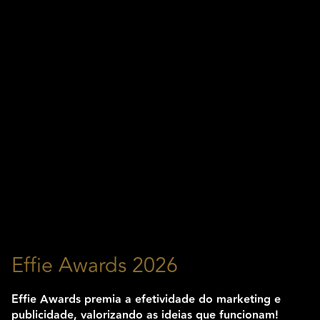
Effie Awards 2026
Effie Awards premia a efetividade do marketing e
publicidade, valorizando as ideias que funcionam!